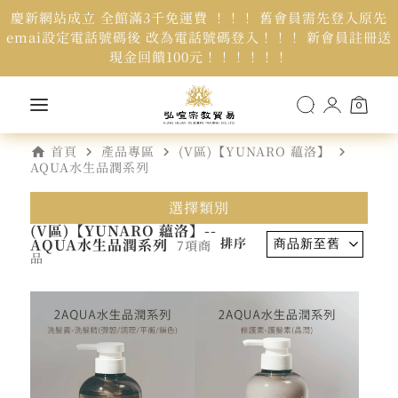
慶新網站成立 全館滿3千免運費 ！！！ 舊會員需先登入原先
emai設定電話號碼後 改為電話號碼登入！！！ 新會員註冊送
現金回饋100元！！！！！！
0
home
navigate_next
navigate_next
navigate_next
首頁
產品專區
(V區)【YUNARO 蘊洛】
AQUA水生品潤系列
選擇類別
(V區)【YUNARO 蘊洛】--
排序
AQUA水生品潤系列
7項商
品