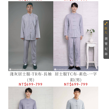
瀏
覽
紀
錄
淺灰居士服-TR布-長袖
居士服TC布-素色-一字
(男)
釦(男)
NT$699-799
NT$699-799