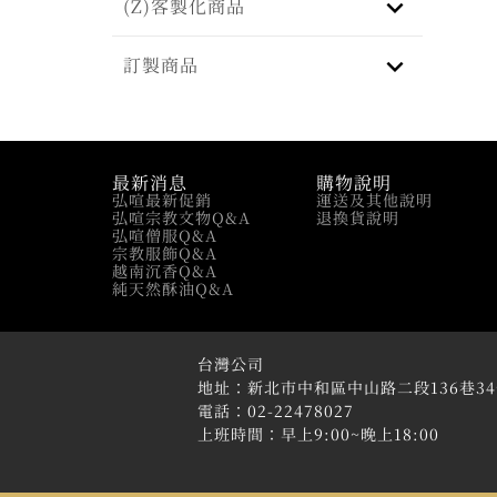
keyboard_arrow_down
(Z)客製化商品
keyboard_arrow_down
訂製商品
最新消息
購物說明
弘喧最新促銷
運送及其他說明
弘喧宗教文物Q&A
退換貨說明
弘喧僧服Q&A
宗教服飾Q&A
越南沉香Q&A
純天然酥油Q&A
台灣公司
地址：新北市中和區中山路二段136巷3
電話：02-22478027
上班時間：早上9:00~晚上18:00