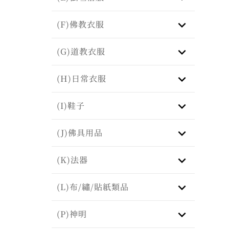
keyboard_arrow_down
(F)佛教衣服
keyboard_arrow_down
(G)道教衣服
keyboard_arrow_down
(H)日常衣服
keyboard_arrow_down
(I)鞋子
keyboard_arrow_down
(J)佛具用品
keyboard_arrow_down
(K)法器
keyboard_arrow_down
(L)布/繡/貼紙類品
keyboard_arrow_down
(P)神明