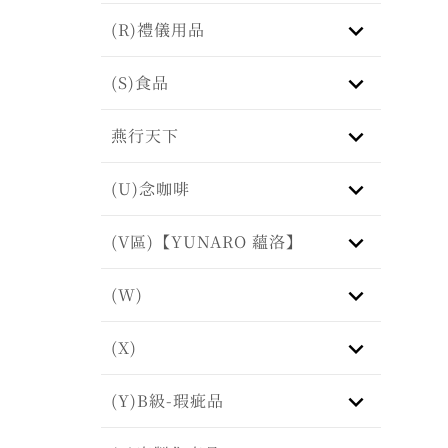
keyboard_arrow_down
(R)禮儀用品
keyboard_arrow_down
(S)食品
keyboard_arrow_down
燕行天下
keyboard_arrow_down
(U)念咖啡
keyboard_arrow_down
(V區)【YUNARO 蘊洛】
keyboard_arrow_down
(W)
keyboard_arrow_down
(X)
keyboard_arrow_down
(Y)B級-瑕疵品