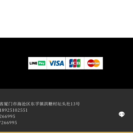
省厦门市海沧区东孚镇洪糖村坛头社13号
925102551
266995
266995