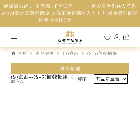
慶新網站成立 全館滿3千免運費 ！！！ 舊會員需先登入原先
emai設定電話號碼後 改為電話號碼登入！！！ 新會員註冊送
現金回饋100元！！！！！！
0
home
navigate_next
navigate_next
navigate_next
首頁
產品專區
(S)食品
(S-5)餅乾糖果
選擇類別
(S)食品--(S-5)餅乾糖果
0
排序
項商品