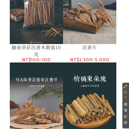
越南芽莊沉香木散裝10
沉香片
克
NT$100-100
NT$2,500-5,000
瀏
覽
紀
錄