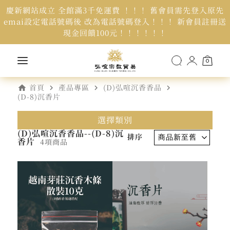
慶新網站成立 全館滿3千免運費 ！！！ 舊會員需先登入原先
emai設定電話號碼後 改為電話號碼登入！！！ 新會員註冊送
現金回饋100元！！！！！！
0
home
navigate_next
navigate_next
navigate_next
首頁
產品專區
(D)弘喧沉香香品
(D-8)沉香片
選擇類別
(D)弘喧沉香香品--(D-8)沉
排序
香片
4項商品