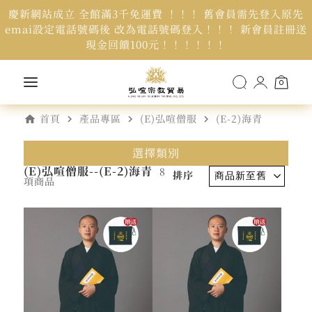
慶新網站成立 全館滿3千免運費 ！！！ 舊會員需先登入原先
emai設定電話號碼後 改為電話號碼登入！！！ 新會員註冊送
現金回饋100元！！！！！！
0
home
navigate_next
navigate_next
navigate_next
首頁
產品專區
(E)弘喧僧服
(E-2)海青
選擇類別
(E)弘喧僧服--(E-2)海青
8
排序
項商品