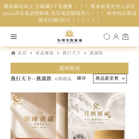
慶新網站成立 全館滿3千免運費 ！！！ 舊會員需先登入原先
emai設定電話號碼後 改為電話號碼登入！！！ 新會員註冊送
現金回饋100元！！！！！！
0
home
navigate_next
navigate_next
navigate_next
首頁
產品專區
燕行天下
燕窩飲
選擇類別
燕行天下--燕窩飲
排序
6項商品