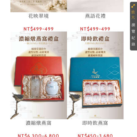
花映翠境
燕語花禮
瀏
NT$499-499
NT$499-499
覽
紀
錄
濃縮燉燕窩
即時飲燕窩
NT$6,300-6,800
NT$450-3,680