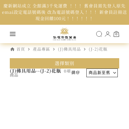
慶新網站成立 全館滿3千免運費 ！！！ 舊會員需先登入原先
emai設定電話號碼後 改為電話號碼登入！！！ 新會員註冊送
現金回饋100元！！！！！！
0
home
navigate_next
navigate_next
navigate_next
首頁
產品專區
(J)佛具用品
(J-2)花瓶
選擇類別
(J)佛具用品--(J-2)花瓶
0項
排序
商品