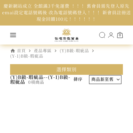
慶新網站成立 全館滿3千免運費 ！！！ 舊會員需先登入原先
emai設定電話號碼後 改為電話號碼登入！！！ 新會員註冊送
現金回饋100元！！！！！！
0
home
navigate_next
navigate_next
navigate_next
首頁
產品專區
(Y)B級-瑕疵品
(Y-1)B級-瑕疵品
選擇類別
(Y)B級-瑕疵品--(Y-1)B級-
排序
瑕疵品
0項商品