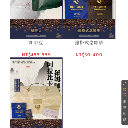
咖啡豆
濾掛式念咖啡
NT$499-999
NT$30-400
瀏
覽
紀
錄