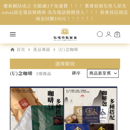
慶新網站成立 全館滿3千免運費 ！！！ 舊會員需先登入原先
emai設定電話號碼後 改為電話號碼登入！！！ 新會員註冊送
現金回饋100元！！！！！！
0
home
navigate_next
navigate_next
首頁
產品專區
(U)念咖啡
選擇類別
(U)念咖啡
排序
3項商品