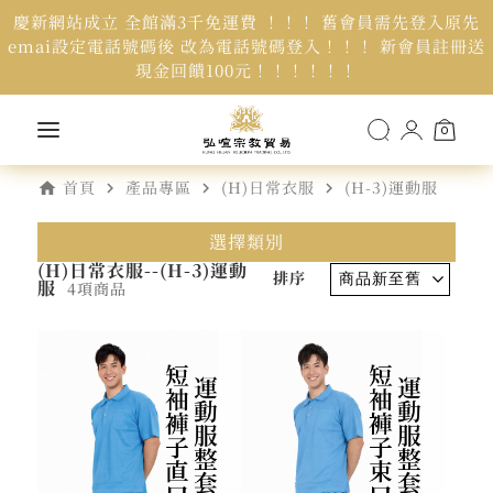
慶新網站成立 全館滿3千免運費 ！！！ 舊會員需先登入原先
emai設定電話號碼後 改為電話號碼登入！！！ 新會員註冊送
現金回饋100元！！！！！！
0
home
navigate_next
navigate_next
navigate_next
首頁
產品專區
(H)日常衣服
(H-3)運動服
選擇類別
(H)日常衣服--(H-3)運動
排序
服
4項商品