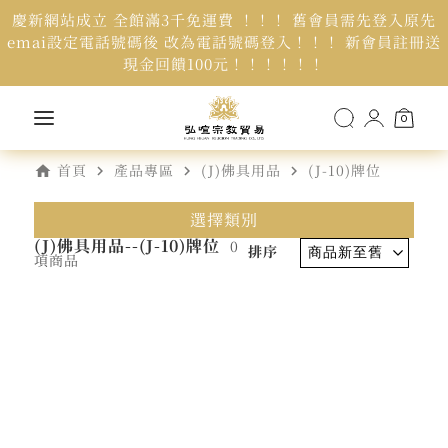
慶新網站成立 全館滿3千免運費 ！！！ 舊會員需先登入原先
emai設定電話號碼後 改為電話號碼登入！！！ 新會員註冊送
現金回饋100元！！！！！！
0
home
navigate_next
navigate_next
navigate_next
首頁
產品專區
(J)佛具用品
(J-10)牌位
選擇類別
(J)佛具用品--(J-10)牌位
0
排序
項商品