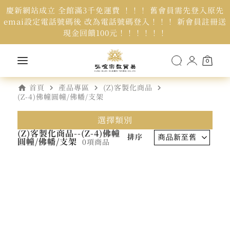
慶新網站成立 全館滿3千免運費 ！！！ 舊會員需先登入原先
emai設定電話號碼後 改為電話號碼登入！！！ 新會員註冊送
現金回饋100元！！！！！！
0
home
navigate_next
navigate_next
navigate_next
首頁
產品專區
(Z)客製化商品
(Z-4)佛幢圓幢/佛幡/支架
選擇類別
(Z)客製化商品--(Z-4)佛幢
排序
圓幢/佛幡/支架
0項商品