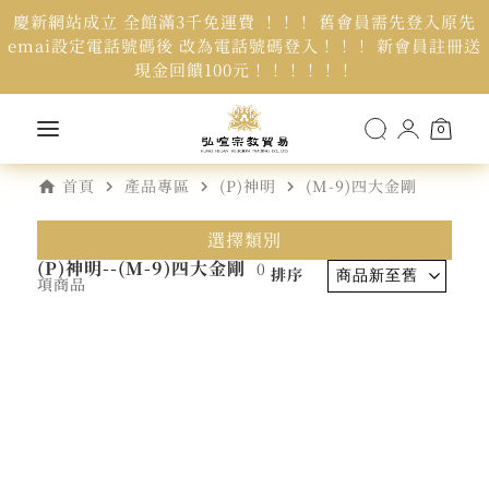
慶新網站成立 全館滿3千免運費 ！！！ 舊會員需先登入原先
emai設定電話號碼後 改為電話號碼登入！！！ 新會員註冊送
現金回饋100元！！！！！！
0
home
navigate_next
navigate_next
navigate_next
首頁
產品專區
(P)神明
(M-9)四大金剛
選擇類別
(P)神明--(M-9)四大金剛
0
排序
項商品