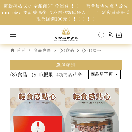
慶新網站成立 全館滿3千免運費 ！！！ 舊會員需先登入原先
emai設定電話號碼後 改為電話號碼登入！！！ 新會員註冊送
現金回饋100元！！！！！！
0
home
navigate_next
navigate_next
navigate_next
首頁
產品專區
(S)食品
(S-1)腰果
選擇類別
(S)食品--(S-1)腰果
排序
4項商品