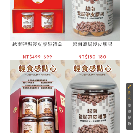
越南鹽焗沒皮腰果禮盒
越南鹽焗沒皮腰果
NT$499-699
NT$180-180
瀏
覽
紀
錄